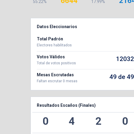
6644
216
55.22%
17.99%
Datos Eleccionarios
Total Padrón
Electores habilitados
Votos Válidos
12032
Total de votos positivos
Mesas Escrutadas
49 de 49
Faltan escrutar 0 mesas
Resultados Escaños (Finales)
0
4
2
0