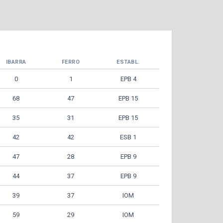
IBARRA
FERRO
ESTABL.
0
1
EPB 4
68
47
EPB 15
35
31
EPB 15
42
42
ESB 1
47
28
EPB 9
44
37
EPB 9
39
37
IOM
59
29
IOM