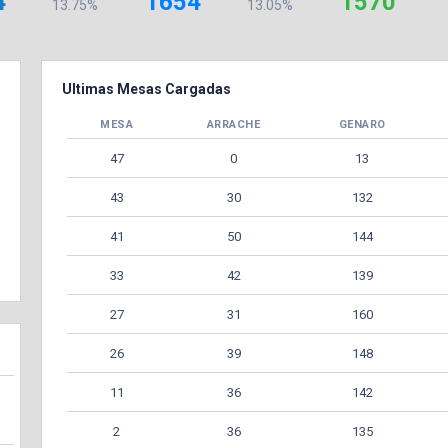
4
1654
1570
13.75%
13.05%
Ultimas Mesas Cargadas
MESA
ARRACHE
GENARO
47
0
13
43
30
132
41
50
144
33
42
139
27
31
160
26
39
148
11
36
142
2
36
135